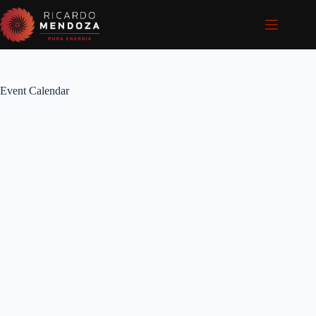
Pular
para
o
conteúdo
Event Calendar