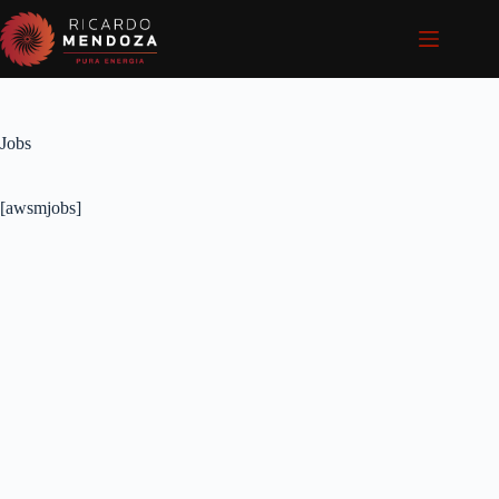
Pular
para
o
conteúdo
Jobs
[awsmjobs]